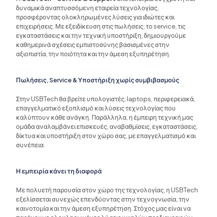
δυναμικά αναπτυσσόμενη εταιρεία τεχνολογίας,
προσφέροντας ολοκληρωμένες λύσεις για ιδιώτες και
επιχειρήσεις. Με εξειδίκευση στις πωλήσεις, το service, τις
εγκαταστάσεις και την τεχνική υποστήριξη, δημιουργούμε
καθημερινά σχέσεις εμπιστοσύνης βασισμένες στην
αξιοπιστία, την ποιότητα και την άμεση εξυπηρέτηση.
Πωλήσεις, Service & Υποστήριξη χωρίς συμβιβασμούς
Στην USBTech θα βρείτε υπολογιστές, laptops, περιφερειακά,
επαγγελματικό εξοπλισμό και λύσεις τεχνολογίας που
καλύπτουν κάθε ανάγκη. Παράλληλα, η έμπειρη τεχνική μας
ομάδα αναλαμβάνει επισκευές, αναβαθμίσεις, εγκαταστάσεις,
δίκτυα και υποστήριξη στον χώρο σας, με επαγγελματισμό και
συνέπεια.
Η εμπειρία κάνει τη διαφορά
Με πολυετή παρουσία στον χώρο της τεχνολογίας, η USBTech
εξελίσσεται συνεχώς επενδύοντας στην τεχνογνωσία, την
καινοτομία και την άμεση εξυπηρέτηση. Στόχος μας είναι να