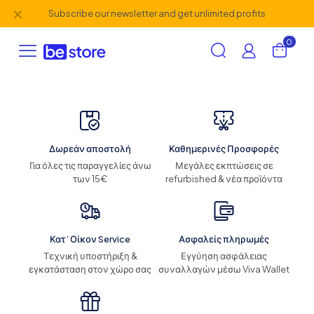
✕
Subscribe our newsletter and get unlimited profits
0
Δωρεάν αποστολή
Καθημερινές Προσφορές
Για όλες τις παραγγελίες άνω
Μεγάλες εκπτώσεις σε
των 15€
refurbished & νέα προϊόντα
Κατ’ Οίκον Service
Ασφαλείς πληρωμές
Τεχνική υποστήριξη &
Εγγύηση ασφάλειας
εγκατάσταση στον χώρο σας
συναλλαγών μέσω Viva Wallet